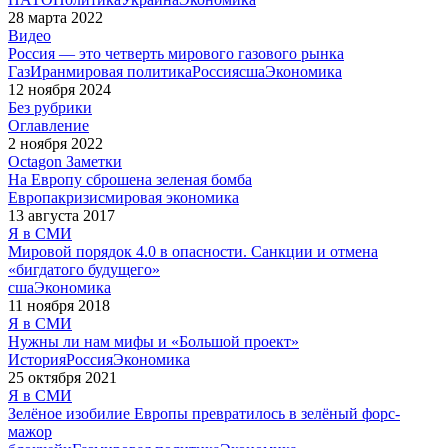
28 марта 2022
Видео
Россия — это четверть мирового газового рынка
Газ
Иран
мировая политика
Россия
сша
Экономика
12 ноября 2024
Без рубрики
Оглавление
2 ноября 2022
Octagon
Заметки
На Европу сброшена зеленая бомба
Европа
кризис
мировая экономика
13 августа 2017
Я в СМИ
Мировой порядок 4.0 в опасности. Санкции и отмена
«бигдатого будущего»
сша
Экономика
11 ноября 2018
Я в СМИ
Нужны ли нам мифы и «Большой проект»
История
Россия
Экономика
25 октября 2021
Я в СМИ
Зелёное изобилие Европы превратилось в зелёный форс-
мажор