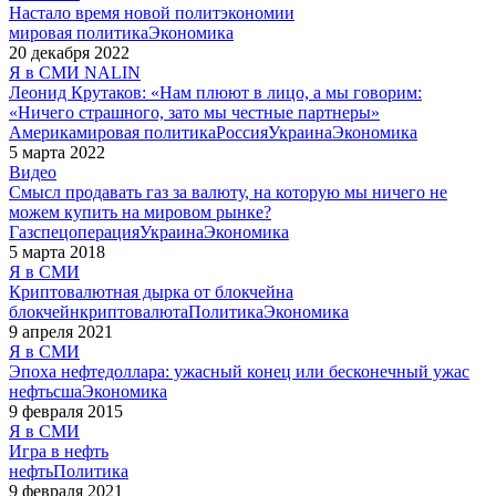
Настало время новой политэкономии
мировая политика
Экономика
20 декабря 2022
Я в СМИ
NALIN
Леонид Крутаков: «Нам плюют в лицо, а мы говорим:
«Ничего страшного, зато мы честные партнеры»
Америка
мировая политика
Россия
Украина
Экономика
5 марта 2022
Видео
Смысл продавать газ за валюту, на которую мы ничего не
можем купить на мировом рынке?
Газ
спецоперация
Украина
Экономика
5 марта 2018
Я в СМИ
Криптовалютная дырка от блокчейна
блокчейн
криптовалюта
Политика
Экономика
9 апреля 2021
Я в СМИ
Эпоха нефтедоллара: ужасный конец или бесконечный ужас
нефть
сша
Экономика
9 февраля 2015
Я в СМИ
Игра в нефть
нефть
Политика
9 февраля 2021