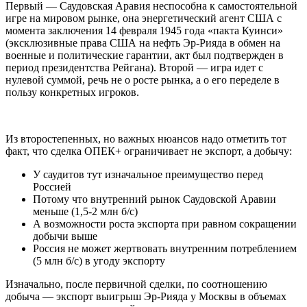
Первый — Саудовская Аравия неспособна к самостоятельной
игре на мировом рынке, она энергетический агент США с
момента заключения 14 февраля 1945 года «пакта Куинси»
(эксклюзивные права США на нефть Эр-Рияда в обмен на
военные и политические гарантии, акт был подтвержден в
период президентства Рейгана). Второй — игра идет с
нулевой суммой, речь не о росте рынка, а о его переделе в
пользу конкретных игроков.
Из второстепенных, но важных нюансов надо отметить тот
факт, что сделка ОПЕК+ ограничивает не экспорт, а добычу:
У саудитов тут изначальное преимущество перед
Россией
Потому что внутренний рынок Саудовской Аравии
меньше (1,5-2 млн б/с)
А возможности роста экспорта при равном сокращении
добычи выше
Россия не может жертвовать внутренним потреблением
(5 млн б/с) в угоду экспорту
Изначально, после первичной сделки, по соотношению
добыча — экспорт выигрыш Эр-Рияда у Москвы в объемах