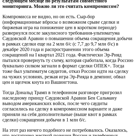
следующем месяце по результатам совместного
мониторинга. Можно ли это считать компромиссом?
Компромисса не видно, но он есть. Сыр-бор
(информационные вбросы о возможном срыве сделки и
биржевая игра на понижение цен в коротком периоде)
развернулся после закулисного требования-ультиматума
Саудовской Аравии о повышении объема сокращения добычи
в рамках сделки еще на 2 млн б/с (с 7,7 до 9,7 млн б\с) в
декабре 2020 года и распространении этого объема
сокращений на I квартал 2021 года. Фактически Эр-Рияд
пытался провернуть ту схему, которая сработала, когда Россию
буквально силком загнали в формат сделки ОПЕК+. Тогда
тоже был ультиматум cаудитов, отказ России идти на сделку
на чужих условиях, резкая игра Эр-Рияда в демпинг, обвал
цен и щелчок кнута из Вашингтона.
Тогда Дональд Трамп в телефонном разговоре пригрозил
наследному принцу Саудовской Аравии Бен Сальману
выводом американских войск, после чего cаудиты
согласились на сделку в компромиссном варианте и даже
приняли на себя дополнительные (выше квот в рамках
сделки) сокращения добычи в 1 млн б/с.
На этот раз ничего подобного не потребовалось. Оказалось,
что достаточно жесткой позиции России и телефонных