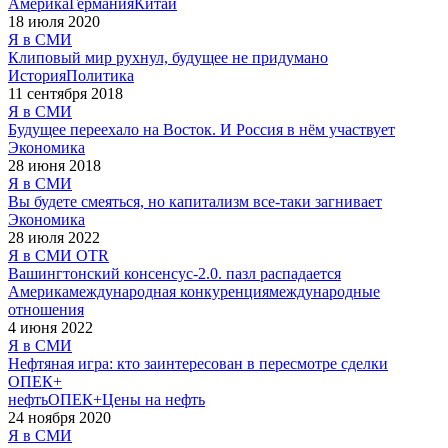
Америка
Германия
Китай
18 июля 2020
Я в СМИ
Клиповый мир рухнул, будущее не придумано
История
Политика
11 сентября 2018
Я в СМИ
Будущее переехало на Восток. И Россия в нём участвует
Экономика
28 июня 2018
Я в СМИ
Вы будете смеяться, но капитализм все-таки загнивает
Экономика
28 июля 2022
Я в СМИ
OTR
Вашингтонский консенсус-2.0. пазл распадается
Америка
международная конкуренция
международные
отношения
4 июня 2022
Я в СМИ
Нефтяная игра: кто заинтересован в пересмотре сделки
ОПЕК+
нефть
ОПЕК+
Цены на нефть
24 ноября 2020
Я в СМИ