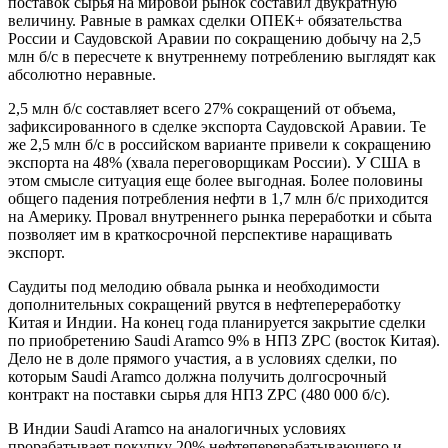
поставок сырья на мировой рынок составил двукратную
величину. Равные в рамках сделки ОПЕК+ обязательства
России и Саудовской Аравии по сокращению добычу на 2,5
млн б/с в пересчете к внутреннему потреблению выглядят как
абсолютно неравные.
2,5 млн б/с составляет всего 27% сокращений от объема,
зафиксированного в сделке экспорта Саудовской Аравии. Те
же 2,5 млн б/с в российском варианте привели к сокращению
экспорта на 48% (хвала переговорщикам России). У США в
этом смысле ситуация еще более выгодная. Более половины
общего падения потребления нефти в 1,7 млн б/с приходится
на Америку. Провал внутреннего рынка переработки и сбыта
позволяет им в краткосрочной перспективе наращивать
экспорт.
Саудиты под мелодию обвала рынка и необходимости
дополнительных сокращений рвутся в нефтепереработку
Китая и Индии. На конец года планируется закрытие сделки
по приобретению Saudi Aramco 9% в НПЗ ZPC (восток Китая).
Дело не в доле прямого участия, а в условиях сделки, по
которым Saudi Aramco должна получить долгосрочный
контракт на поставки сырья для НПЗ ZPC (480 000 б/с).
В Индии Saudi Aramco на аналогичных условиях
прорабатывает покупку 20% нефтеперерабатывающего и