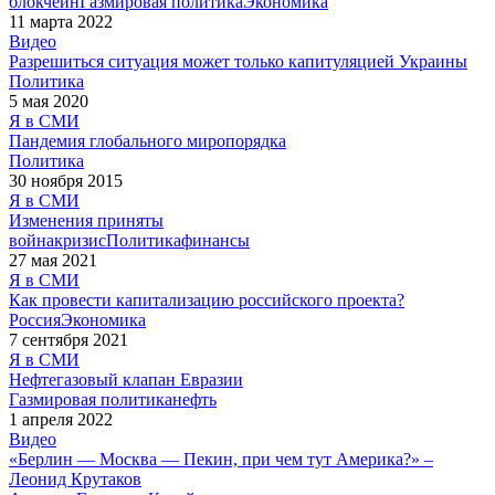
блокчейн
Газ
мировая политика
Экономика
11 марта 2022
Видео
Разрешиться ситуация может только капитуляцией Украины
Политика
5 мая 2020
Я в СМИ
Пандемия глобального миропорядка
Политика
30 ноября 2015
Я в СМИ
Изменения приняты
война
кризис
Политика
финансы
27 мая 2021
Я в СМИ
Как провести капитализацию российского проекта?
Россия
Экономика
7 сентября 2021
Я в СМИ
Нефтегазовый клапан Евразии
Газ
мировая политика
нефть
1 апреля 2022
Видео
«Берлин — Москва — Пекин, при чем тут Америка?» –
Леонид Крутаков