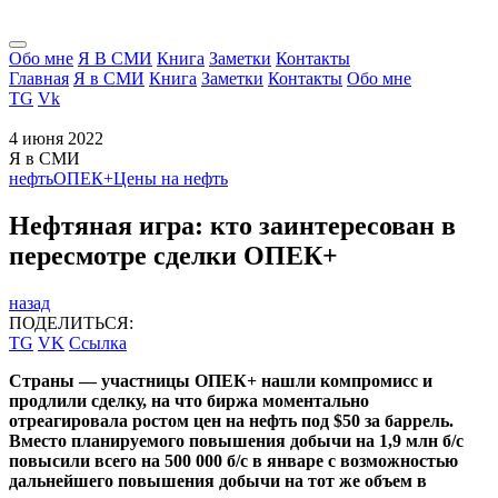
Обо мне
Я В СМИ
Книга
Заметки
Контакты
Главная
Я в СМИ
Книга
Заметки
Контакты
Обо мне
TG
Vk
4 июня 2022
Я в СМИ
нефть
ОПЕК+
Цены на нефть
Нефтяная игра: кто заинтересован в
пересмотре сделки ОПЕК+
назад
ПОДЕЛИТЬСЯ:
TG
VK
Ссылка
Страны — участницы ОПЕК+ нашли компромисс и
продлили сделку, на что биржа моментально
отреагировала ростом цен на нефть под $50 за баррель.
Вместо планируемого повышения добычи на 1,9 млн б/с
повысили всего на 500 000 б/с в январе с возможностью
дальнейшего повышения добычи на тот же объем в