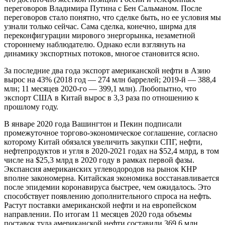
переговоров Владимира Путина с Бен Сальманом. После
переговоров стало понятно, что сделке быть, но ее условия мы
узнали только сейчас. Сама сделка, конечно, ширма для
переконфигурации мирового энергорынка, незаметной
стороннему наблюдателю. Однако если взглянуть на
динамику экспортных потоков, многое становится ясно.
За последние два года экспорт американской нефти в Азию
вырос на 43% (2018 год — 274 млн баррелей; 2019-й — 388,4
млн; 11 месяцев 2020-го — 399,1 млн). Любопытно, что
экспорт США в Китай вырос в 3,3 раза по отношению к
прошлому году.
В январе 2020 года Вашингтон и Пекин подписали
промежуточное торгово-экономическое соглашение, согласно
которому Китай обязался увеличить закупки СПГ, нефти,
нефтепродуктов и угля в 2020-2021 годах на $52,4 млрд, в том
числе на $25,3 млрд в 2020 году в рамках первой фазы.
Экспансия американских углеводородов на рынок КНР
вполне закономерна. Китайская экономика восстанавливается
после эпидемии коронавируса быстрее, чем ожидалось. Это
способствует появлению дополнительного спроса на нефть.
Растут поставки американской нефти и на европейском
направлении. По итогам 11 месяцев 2020 года объемы
поставок туда американской нефти составили 369,6 млн