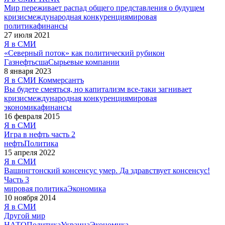
Мир переживает распад общего представления о будущем
кризис
международная конкуренция
мировая
политика
финансы
27 июля 2021
Я в СМИ
«Северный поток» как политический рубикон
Газ
нефть
сша
Сырьевые компании
8 января 2023
Я в СМИ
Коммерсантъ
Вы будете смеяться, но капитализм все-таки загнивает
кризис
международная конкуренция
мировая
экономика
финансы
16 февраля 2015
Я в СМИ
Игра в нефть часть 2
нефть
Политика
15 апреля 2022
Я в СМИ
Вашингтонский консенсус умер. Да здравствует консенсус!
Часть 3
мировая политика
Экономика
10 ноября 2014
Я в СМИ
Другой мир
НАТО
Политика
Украина
Экономика