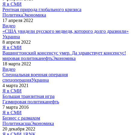
Я в СМИ
Рентная природа глобального кризиса
Политика
Экономика
17 апреля 2022
Видео
«США увидели русского медведя, которого долго дразнили»
Украина
8 апреля 2022
Я в СМИ
Вашингтонский консенсус умер. Да здравствует консенсус!
мировая политика
нефть
Экономика
18 марта 2022
Видео
Специальная военная операция
спецоперация
Украина
4 марта 2021
Я в СМИ
Большая транзитная игра
Газ
мировая политика
нефть
7 марта 2016
Я в СМИ
Бизнес с размахом
Политика
сша
Экономика
20 декабря 2022
Я в СМИ
1RNK