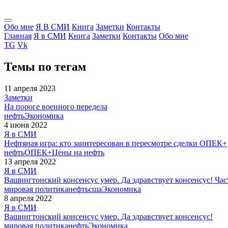
Обо мне
Я В СМИ
Книга
Заметки
Контакты
Главная
Я в СМИ
Книга
Заметки
Контакты
Обо мне
TG
Vk
Темы
по тегам
11 апреля 2023
Заметки
На пороге военного передела
нефть
Экономика
4 июня 2022
Я в СМИ
Нефтяная игра: кто заинтересован в пересмотре сделки ОПЕК+
нефть
ОПЕК+
Цены на нефть
13 апреля 2022
Я в СМИ
Вашингтонский консенсус умер. Да здравствует консенсус! Час
мировая политика
нефть
сша
Экономика
8 апреля 2022
Я в СМИ
Вашингтонский консенсус умер. Да здравствует консенсус!
мировая политика
нефть
Экономика