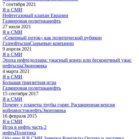
7 сентября 2021
Я в СМИ
Нефтегазовый клапан Евразии
Газ
мировая политика
нефть
27 июля 2021
Я в СМИ
«Северный поток» как политический рубикон
Газ
нефть
сша
Сырьевые компании
9 апреля 2021
Я в СМИ
Эпоха нефтедоллара: ужасный конец или бесконечный ужас
нефть
сша
Экономика
4 марта 2021
Я в СМИ
Большая транзитная игра
Газ
мировая политика
нефть
15 сентября 2017
Я в СМИ
Почему у планеты трубы горят. Расширенная версия
война
восток
нефть
Экономика
16 февраля 2015
Я в СМИ
Игра в нефть часть 2
нефть
Политика
Обо мне
Я В СМИ
Заметки
Контакты
Оплата и доставка