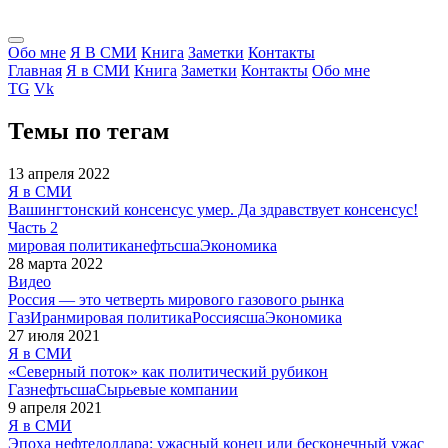
Обо мне
Я В СМИ
Книга
Заметки
Контакты
Главная
Я в СМИ
Книга
Заметки
Контакты
Обо мне
TG
Vk
Темы
по тегам
13 апреля 2022
Я в СМИ
Вашингтонский консенсус умер. Да здравствует консенсус!
Часть 2
мировая политика
нефть
сша
Экономика
28 марта 2022
Видео
Россия — это четверть мирового газового рынка
Газ
Иран
мировая политика
Россия
сша
Экономика
27 июля 2021
Я в СМИ
«Северный поток» как политический рубикон
Газ
нефть
сша
Сырьевые компании
9 апреля 2021
Я в СМИ
Эпоха нефтедоллара: ужасный конец или бесконечный ужас